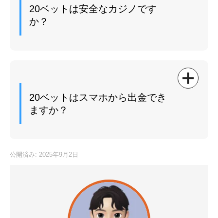
タイガーペイ（TigerPay）
20ベットは安全なカジノです
か？
スティックペイ（StickPay）
ベガウォレット（VegaWallet）
20ベットは正式なカジノライセンスを取得して運
仮想通貨（ビットコイン・リップル）
営されている安全なカジノです。
銀行送金
20ベットはスマホから出金でき
ますか？
はい可能です。
公開済み: 2025年9月2日