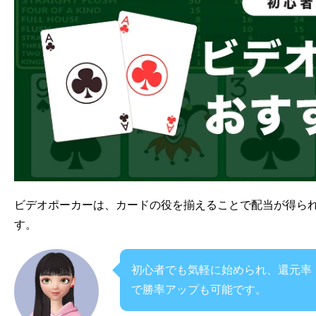
ビデオポーカーは、カードの役を揃えることで配当が得ら
す。
初心者でも気軽に始められ、還元率
で勝率アップも可能です。