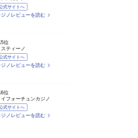
公式サイトへ
カジノレビューを読む
第5位
ミスティーノ
公式サイトへ
カジノレビューを読む
第6位
コイフォーチュンカジノ
公式サイトへ
カジノレビューを読む