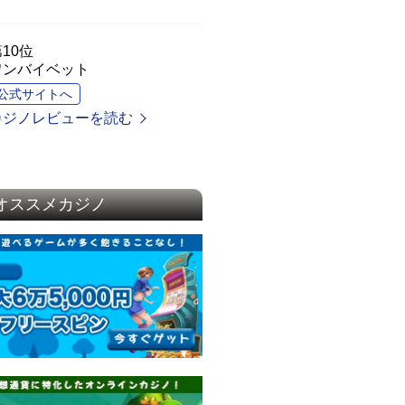
10位
ワンバイベット
公式サイトへ
カジノレビューを読む
オススメカジノ