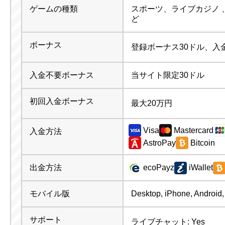
ゲームの種類
スポーツ、ライブカジノ 
ど
ボーナス
登録ボーナス30ドル、入
入金不要ボーナス
当サイト限定30ドル
初回入金ボーナス
最大20万円
Visa
Mastercard
入金方法
AstroPay
Bitcoin
出金方法
ecoPayz
iWallet
モバイル版
Desktop, iPhone, Android,
サポート
ライブチャット: Yes