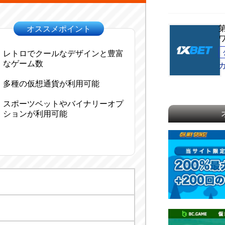
第
オススメポイント
レトロでクールなデザインと豊富
なゲーム数
多種の仮想通貨が利用可能
スポーツベットやバイナリーオプ
ションが利用可能