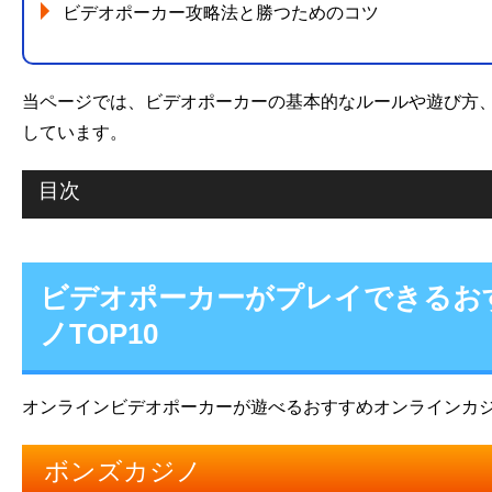
ビデオポーカー攻略法と勝つためのコツ
当ページでは、ビデオポーカーの基本的なルールや遊び方
しています。
目次
ビデオポーカーがプレイできるお
ノTOP10
オンラインビデオポーカーが遊べるおすすめオンラインカジ
ボンズカジノ