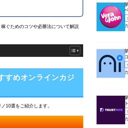
、稼ぐためのコツや必勝法について解説
すすめオンラインカジ
ノ10選をご紹介します。