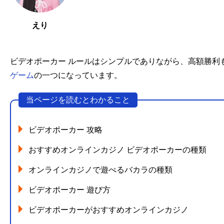
えり
ビデオポーカー ルールはシンプルでありながら、高額勝利
ゲーム
の一つになっています。
当ページを読むとわかること
ビデオポーカー 攻略
おすすめオンラインカジノ ビデオポーカーの種類
オンラインカジノで遊べるバカラの種類
ビデオポーカー 遊び方
ビデオポーカーがおすすめオンラインカジノ