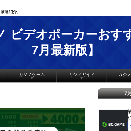
を厳選紹介。
 ビデオポーカーおすすめ
7月最新版】
カジノゲーム
カジノガイド
カジ
7