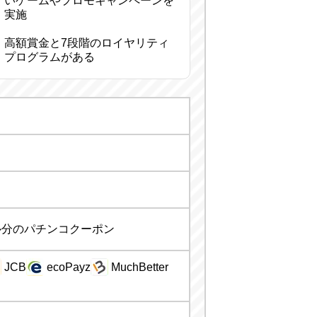
いゲームやプロモキャンペーンを
実施
高額賞金と7段階のロイヤリティ
プログラムがある
ドル分のパチンコクーポン
JCB
ecoPayz
MuchBetter