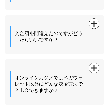
ベガウォレットから換金したのにボーナスが口座へ
着金しないのは何かしらのエラーが考えられます。
ただし銀行側のミスも考えられるため、まずは問い
入金額を間違えたのですがどう
合わせをして状況を確認しましょう。
したらいいですか？
ベガウォレットに入金額を間違えて入金した場合に
は、基本的にその金額が反映されます。
そのため、入金額については確定する前に再度見直
オンラインカジノではベガウォ
しをしてください。
レット以外にどんな決済方法で
入出金できますか？
基本的にオンラインカジノへの入金額のミスも基本
的には、取り消しができない点には注意しましょ
う。
オンラインカジノによって利用できる決済方法は異