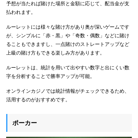
予想が当たれば賭けた場所と金額に応じて、配当金が支
払われます。
ルーレットには様々な賭け方があり奥が深いゲームです
が、シンプルに「赤・黒」や「奇数・偶数」などに賭け
ることもできますし、一点賭けのストレートアップなど
上級の賭け方もできる楽しみ方があります。
ルーレットは、統計を用いて出やすい数字と出にくい数
字を分析することで勝率アップが可能。
オンラインカジノでは統計情報がチェックできるため、
活用するのがおすすめです。
ポーカー