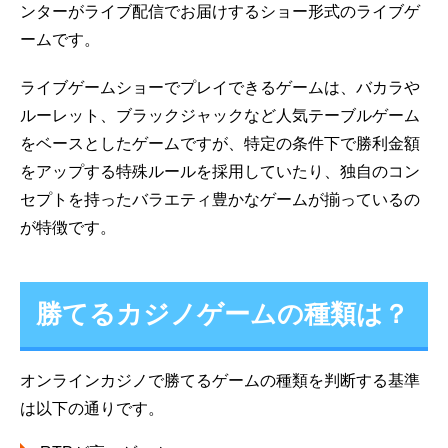
ンターがライブ配信でお届けするショー形式のライブゲ
ームです。
ライブゲームショーでプレイできるゲームは、バカラや
ルーレット、ブラックジャックなど人気テーブルゲーム
をベースとしたゲームですが、特定の条件下で勝利金額
をアップする特殊ルールを採用していたり、独自のコン
セプトを持ったバラエティ豊かなゲームが揃っているの
が特徴です。
勝てるカジノゲームの種類は？
オンラインカジノで勝てるゲームの種類を判断する基準
は以下の通りです。