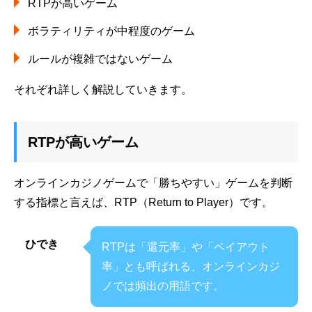
RTPが高いゲーム
ボラティリティが中程度のゲーム
ルールが複雑ではないゲーム
それぞれ詳しく解説していきます。
RTPが高いゲーム
オンラインカジノゲームで「勝ちやすい」ゲームを判断
する指標と言えば、RTP（Return to Player）です。
ひでき
RTPは「還元率」や「ペイアウト
率」とも呼ばれる、オンラインカジ
ノでは頻出の用語です。