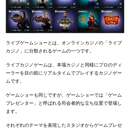
ライブゲームショーとは、オンラインカジノの「ライブ
カジノ」に分類されるゲームの一つです。
ライブカジノゲームは、本場カジノと同様にプロのディ
ーラーを目の前にリアルタイムでプレイするカジノゲー
ムです。
ゲームショーも同じですが、ゲームショーでは「ゲーム
プレゼンター」と呼ばれる司会者的な立ち位置で登場し
ます。
それぞれのテーマを表現したスタジオからゲームプレゼ