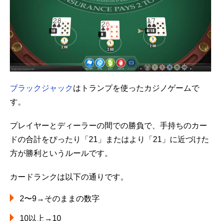
ブラックジャック
はトランプを使ったカジノゲームで
す。
プレイヤーとディーラーの間での勝負で、手持ちのカー
ドの合計をぴったり「21」またはより「21」に近づけた
方が勝利というルールです。
カードランクは以下の通りです。
2〜9→そのままの数字
10以上→10