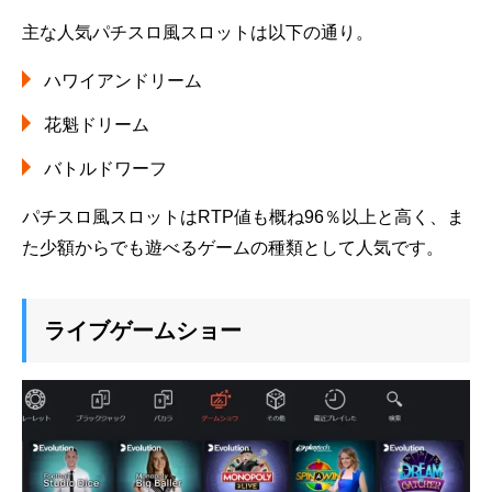
主な人気パチスロ風スロットは以下の通り。
ハワイアンドリーム
花魁ドリーム
バトルドワーフ
パチスロ風スロットはRTP値も概ね96％以上と高く、ま
た少額からでも遊べるゲームの種類として人気です。
ライブゲームショー