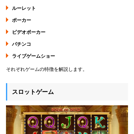
ルーレット
ポーカー
ビデオポーカー
パチンコ
ライブゲームショー
それぞれゲームの特徴を解説します。
スロットゲーム