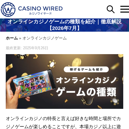
オンラインカジノゲームの種類を紹介｜徹底解説
【2026年7月】
ホーム
»
オンラインカジノゲーム
最終更新: 2025年9月26日
オンラインカジノの特長と言えば好きな時間と場所でカ
ジノゲームが楽しめることですが、本場カジノ以上に遊