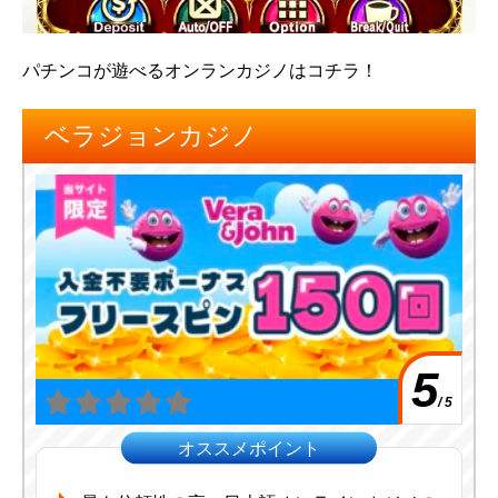
パチンコが遊べるオンランカジノはコチラ！
ベラジョンカジノ
5
オススメポイント