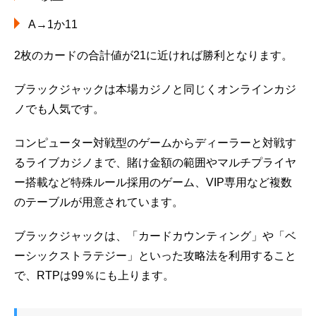
A→1か11
2枚のカードの合計値が21に近ければ勝利となります。
ブラックジャックは本場カジノと同じくオンラインカジ
ノでも人気です。
コンピューター対戦型のゲームからディーラーと対戦す
るライブカジノまで、賭け金額の範囲やマルチプライヤ
ー搭載など特殊ルール採用のゲーム、VIP専用など複数
のテーブルが用意されています。
ブラックジャックは、「カードカウンティング」や「ベ
ーシックストラテジー」といった攻略法を利用すること
で、RTPは99％にも上ります。