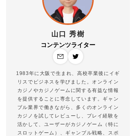
山口 秀樹
コンテンツライター
1983年に大阪で生まれ、高校卒業後にイギ
リスでビジネスを学びました。オンライン
カジノやカジノゲームに関する有益な情報
を提供することに専念しています。ギャン
ブル業界で働きながら、多くのオンライン
カジノを試してレビューし、プレイ経験を
活かして、ユーザーがカジノゲーム（特に
スロットゲーム）、ギャンブル戦略、スポ