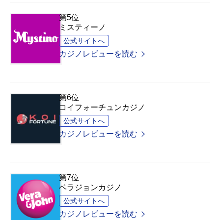
第5位
ミスティーノ
公式サイトへ
カジノレビューを読む
第6位
コイフォーチュンカジノ
公式サイトへ
カジノレビューを読む
第7位
ベラジョンカジノ
公式サイトへ
カジノレビューを読む