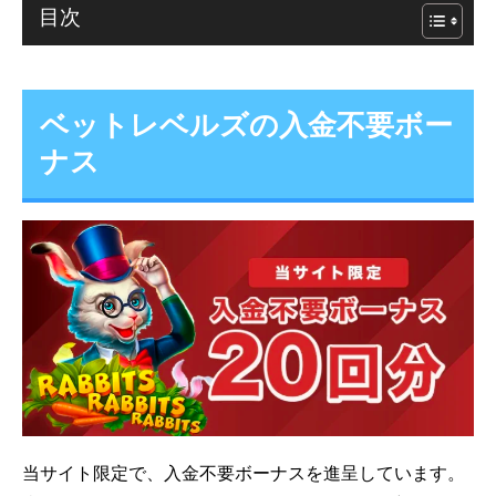
目次
ベットレベルズの入金不要ボー
ナス
当サイト
限定で、入金不要ボーナスを進呈しています。