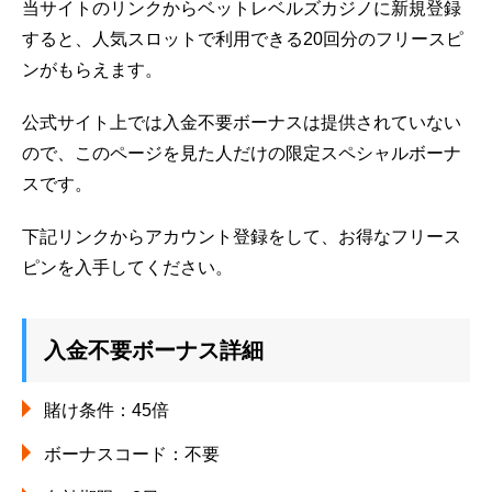
当サイトのリンクからベットレベルズカジノに新規登録
すると、人気スロットで利用できる20回分のフリースピ
ンがもらえます。
公式サイト上では入金不要ボーナスは提供されていない
ので、このページを見た人だけの限定スペシャルボーナ
スです。
下記リンクからアカウント登録をして、お得なフリース
ピンを入手してください。
入金不要ボーナス詳細
賭け条件：45倍
ボーナスコード：不要