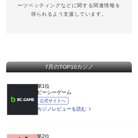
ーツベッティングなどに関する関連情報を
得られるよう支援しています。
7月のTOP10カジノ
第1位
ビーシーゲーム
公式サイトへ
カジノレビューを読む
第2位