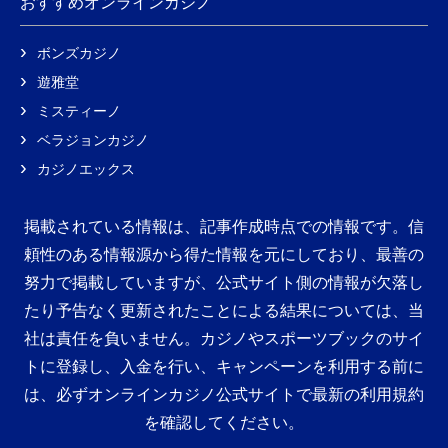
おすすめオンラインカジノ
ボンズカジノ
遊雅堂
ミスティーノ
ベラジョンカジノ
カジノエックス
掲載されている情報は、記事作成時点での情報です。信
頼性のある情報源から得た情報を元にしており、最善の
努力で掲載していますが、公式サイト側の情報が欠落し
たり予告なく更新されたことによる結果については、当
社は責任を負いません。カジノやスポーツブックのサイ
トに登録し、入金を行い、キャンペーンを利用する前に
は、必ずオンラインカジノ公式サイトで最新の利用規約
を確認してください。