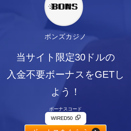
ボンズカジノ
当サイト限定30ドルの
入金不要ボーナスをGETし
よう！
ボーナスコード
WIRED50