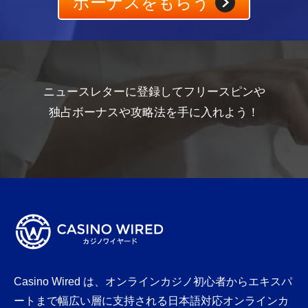
ボーナスをもらう
ニュースレターに登録してフリースピンや
独占ボーナスや攻略法を手に入れよう！
Casino Wired は、オンラインカジノ初心者からエキスパ
ートまで幅広い層に支持される日本語対応オンラインカ