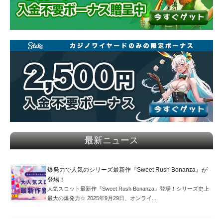
最新ニュース
爆発力で人気のシリーズ最新作『Sweet Rush Bonanza』が
登場！
人気スロット最新作『Sweet Rush Bonanza』登場！シリーズ史上
最大の爆発力☆ 2025年9月29日、オンライ...