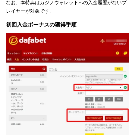
なお、本特典はカジノウォレットへの入金履歴がないプ
レイヤーが対象です。
初回入金ボーナスの獲得手順