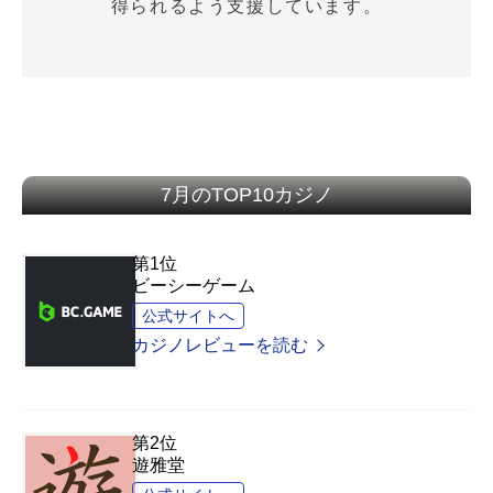
得られるよう支援しています。
7月のTOP10カジノ
第1位
ビーシーゲーム
公式サイトへ
カジノレビューを読む
第2位
遊雅堂