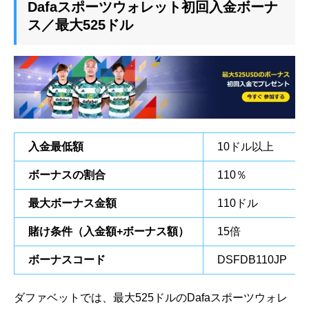
Dafaスポーツウォレット初回入金ボーナ
ス／最大525ドル
入金最低額
10ドル以上
ボーナスの割合
110％
最大ボーナス金額
110ドル
賭け条件（入金額+ボーナス額）
15倍
ボーナスコード
DSFDB110JP
ダファベットでは、最大525ドルのDafaスポーツウォレ