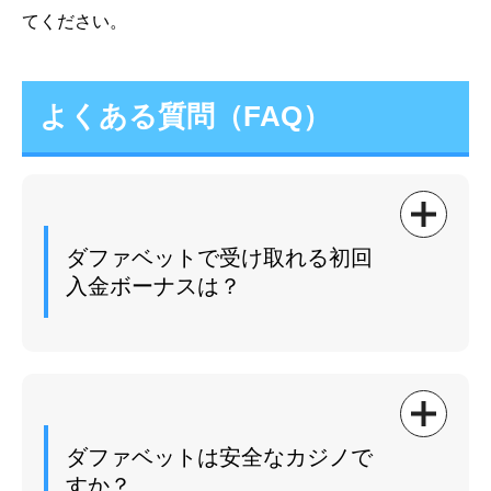
てください。
よくある質問（FAQ）
ダファベットで受け取れる初回
入金ボーナスは？
カジノウォレット初回入金ボーナス／最大500ド
ル
共通ウォレット初回入金ボーナス／最大500ドル
ダファベットは安全なカジノで
Dafaスポーツウォレット初回入金ボーナス／最
すか？