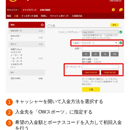
キャッシャーを開いて入金方法を選択する
入金先を「OWスポーツ」に指定する
希望の入金額とボーナスコードを入力して初回入金
を行う