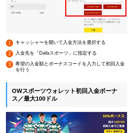
キャッシャーを開いて入金方法を選択する
入金先を「Dafaスポーツ」に指定する
希望の入金額とボーナスコードを入力して初回入金
を行う
OWスポーツウォレット初回入金ボーナ
ス／最大100ドル