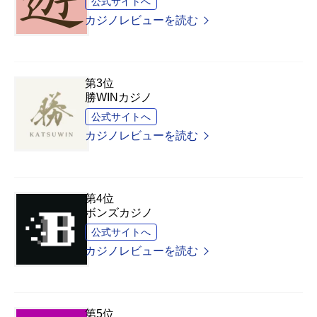
公式サイトへ
カジノレビューを読む
第3位
勝WINカジノ
公式サイトへ
カジノレビューを読む
第4位
ボンズカジノ
公式サイトへ
カジノレビューを読む
第5位