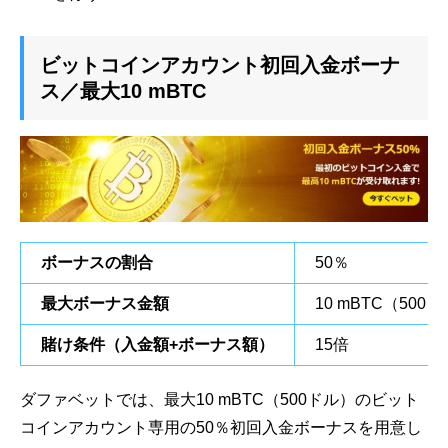
ビットコインアカウント初回入金ボーナ
ス／最大10 mBTC
ボーナスの割合
50％
最大ボーナス金額
10 mBTC（500
賭け条件（入金額+ボーナス額）
15倍
ダファベットでは、最大10 mBTC（500ドル）のビット
コインアカウント専用の50％初回入金ボーナスを用意し