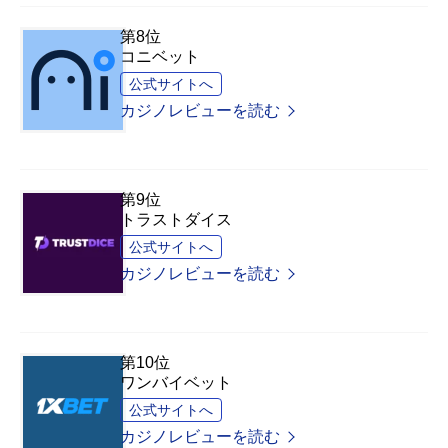
第8位
コニベット
公式サイトへ
カジノレビューを読む
第9位
トラストダイス
公式サイトへ
カジノレビューを読む
第10位
ワンバイベット
公式サイトへ
カジノレビューを読む