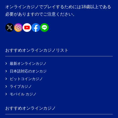
オンラインカジノでプレイするためには18歳以上である
必要がありますのでご注意ください。
おすすめオンラインカジノリスト
最新オンラインカジノ
日本語対応のオンカジ
ビットコインカジノ
ライブカジノ
モバイル カジノ
おすすめオンラインカジノ