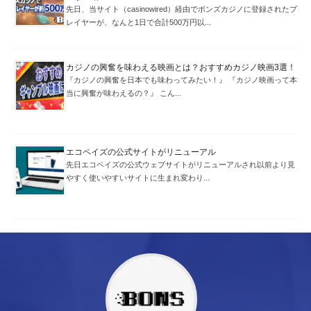
先日、当サイト（casinowired）経由でボンズカジノに登録されたプ
レイヤーが、なんと1日で合計500万円以...
カジノの興奮を味わえる映画とは？おすすめカジノ映画3選！
『カジノの興奮を日本でも味わってみたい！』 『カジノ映画って本
当に興奮が味わえるの？』 こん...
エコペイズの公式サイトがリニューアル
先日エコペイズの公式ウェブサイトがリニューアルされ以前より見
やすく使いやすいサイトに生まれ変わり...