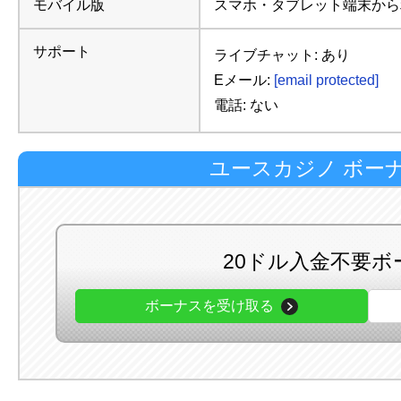
モバイル版
スマホ・タブレット端末から
サポート
ライブチャット: あり
Eメール:
[email protected]
電話: ない
ユースカジノ ボー
20ドル入金不要ボ
ボーナスを受け取る