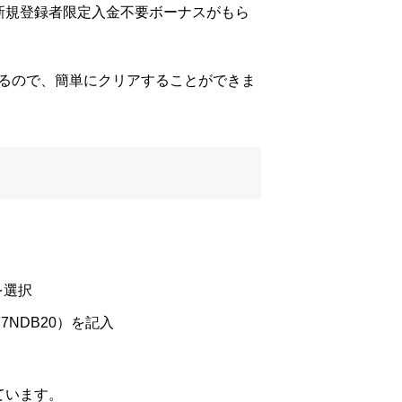
新規登録者限定入金不要ボーナスがもら
るので、簡単にクリアすることができま
を選択
NDB20）を記入
ています。