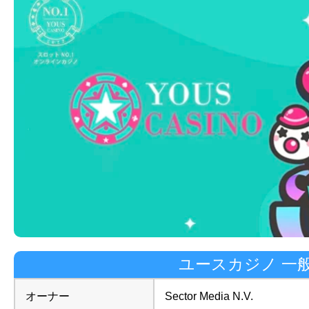
ユースカジノ 一
オーナー
Sector Media N.V.