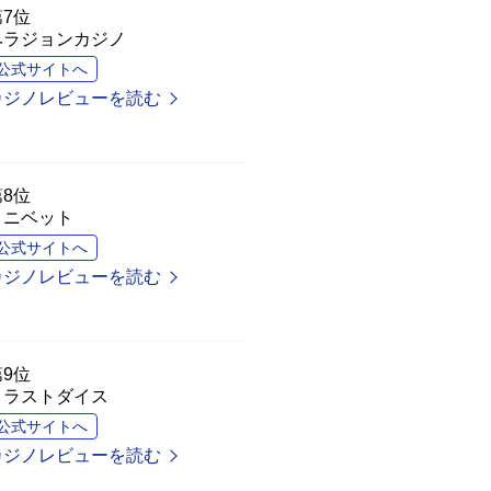
第7位
ベラジョンカジノ
公式サイトへ
カジノレビューを読む
第8位
コニベット
公式サイトへ
カジノレビューを読む
第9位
トラストダイス
公式サイトへ
カジノレビューを読む