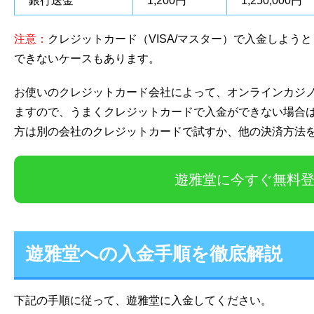
銀行送金
1,200円
1,250,000円
注意：
クレジットカード（VISA/マスター）で入金しよう
できないケースもあります。
お使いのクレジットカード会社によって、オンラインカジ
ますので、うまくクレジットカードで入金ができない場合
方は別の会社のクレジットカードで試すか、他の決済方法
遊雅堂に今すぐ無料
遊雅堂への入金手順を徹底解説
下記の手順に従って、遊雅堂に入金してください。