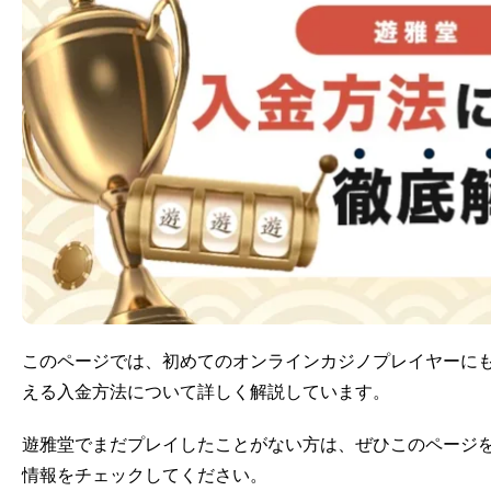
このページでは、初めてのオンラインカジノプレイヤーに
える入金方法について詳しく解説しています。
遊雅堂でまだプレイしたことがない方は、ぜひこのページ
情報をチェックしてください。