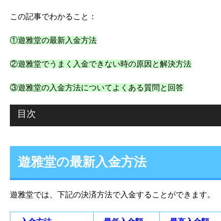
この記事でわかること：
①遊雅堂の最新入金方法
②遊雅堂でうまく入金できない時の原因と解決方法
③遊雅堂の入金方法についてよくある質問と回答
目次
遊雅堂の最新入金方法
遊雅堂では、下記の決済方法で入金することができます。