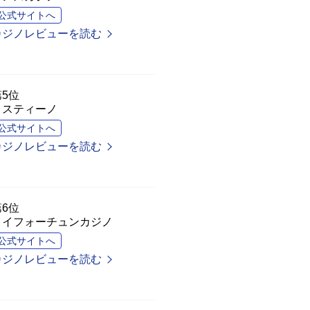
公式サイトへ
カジノレビューを読む
第5位
ミスティーノ
公式サイトへ
カジノレビューを読む
第6位
コイフォーチュンカジノ
公式サイトへ
カジノレビューを読む