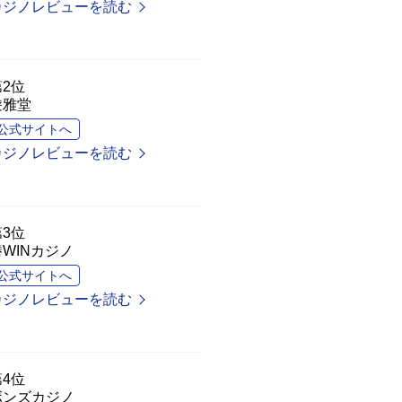
カジノレビューを読む
第2位
遊雅堂
公式サイトへ
カジノレビューを読む
第3位
勝WINカジノ
公式サイトへ
カジノレビューを読む
第4位
ボンズカジノ