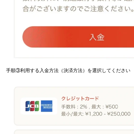
手順③利用する入金方法（決済方法）を選択してください