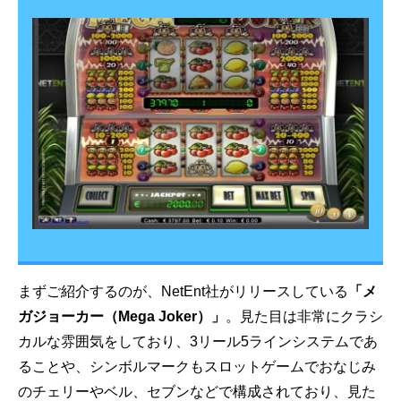
まずご紹介するのが、NetEnt社がリリースしている
「メ
ガジョーカー（Mega Joker）」
。見た目は非常にクラシ
カルな雰囲気をしており、3リール5ラインシステムであ
ることや、シンボルマークもスロットゲームでおなじみ
のチェリーやベル、セブンなどで構成されており、見た