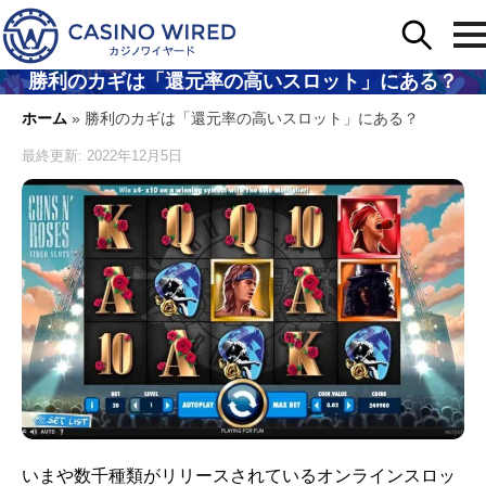
勝利のカギは「還元率の高いスロット」にある？
ホーム
»
勝利のカギは「還元率の高いスロット」にある？
最終更新: 2022年12月5日
いまや数千種類がリリースされているオンラインスロッ