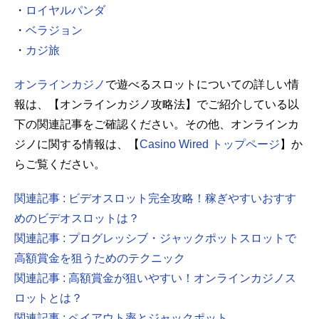
・
ロイヤルパンダ
・
ベラジョン
・
カジ旅
オンラインカジノ
で遊べるスロットについての詳しい情
報は、【オンラインカジノ攻略法】でご紹介している以
下の関連記事をご確認ください。その他、オンラインカ
ジノに関する情報は、【
Casino Wired トップページ
】か
らご覧ください。
関連記事 : ビデオスロット完全攻略！稼ぎやすいおすす
めのビデオスロットは？
関連記事 : プログレッシブ・ジャックポットスロットで
高額賞金を狙うためのテクニック
関連記事 : 高額賞金が狙いやすい！オンラインカジノス
ロットとは？
関連記事 : ペイアウト率とジャックポット