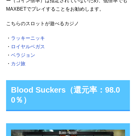
ー（コイン倍率）は指定されていないため、低倍率でも
MAXBETでプレイすることをお勧めします。
こちらのスロットが遊べるカジノ
・
ラッキーニッキ
・
ロイヤルベガス
・
ベラジョン
・
カジ旅
Blood Suckers（還元率：98.0
0％）