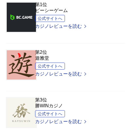
第1位
ビーシーゲーム
公式サイトへ
カジノレビューを読む
第2位
遊雅堂
公式サイトへ
カジノレビューを読む
第3位
勝WINカジノ
公式サイトへ
カジノレビューを読む