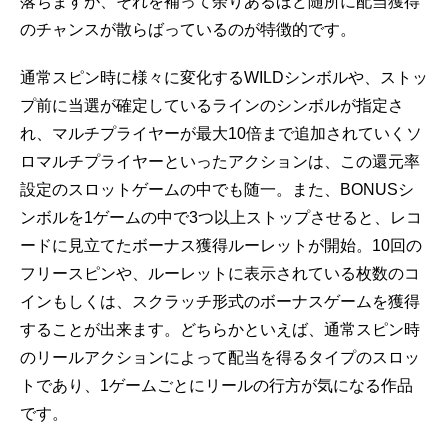
落ちますが、それを補って余りあるほど随所に配当獲得
のチャンスが散らばっているのが特徴的です。
通常スピン時に様々に変化するWILDシンボルや、ストッ
プ前に当選が確定しているラインのシンボルが指定さ
れ、マルチプライヤーが最大10倍まで追加されていくソ
ロマルチプライヤーといったアクションは、この還元率
設定のスロットゲームの中でも随一。また、BONUSシ
ンボルを1ゲームの中で3つ以上ストップさせると、レコ
ードに見立てたボーナス獲得ルーレットが開始。10回の
フリースピンや、ルーレットに表示されている枚数のコ
インもしくは、スクラッチ形式のボーナスゲームを獲得
することが出来ます。どちらかといえば、通常スピン時
のリールアクションによって配当を得るタイプのスロッ
トであり、1ゲームごとにリールの行方が気になる作品
です。