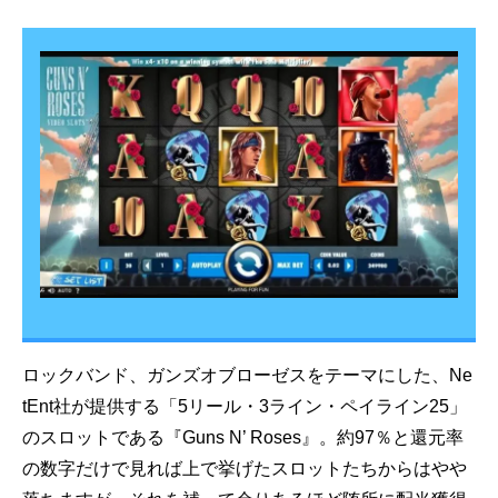
ロックバンド、ガンズオブローゼスをテーマにした、Ne
tEnt社が提供する「5リール・3ライン・ペイライン25」
のスロットである『Guns N’ Roses』。約97％と還元率
の数字だけで見れば上で挙げたスロットたちからはやや