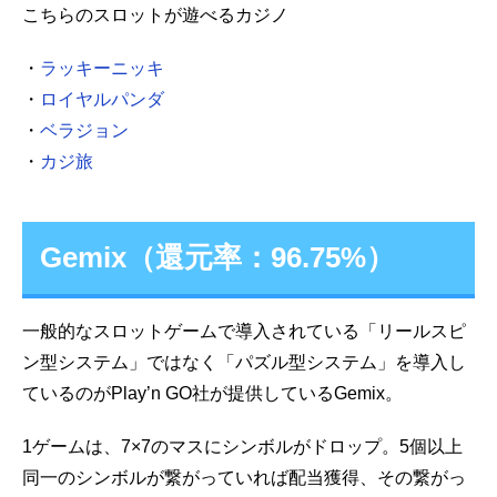
こちらのスロットが遊べるカジノ
・
ラッキーニッキ
・
ロイヤルパンダ
・
ベラジョン
・
カジ旅
Gemix（還元率：96.75%）
一般的なスロットゲームで導入されている「リールスピ
ン型システム」ではなく「パズル型システム」を導入し
ているのがPlay’n GO社が提供しているGemix。
1ゲームは、7×7のマスにシンボルがドロップ。5個以上
同一のシンボルが繋がっていれば配当獲得、その繋がっ