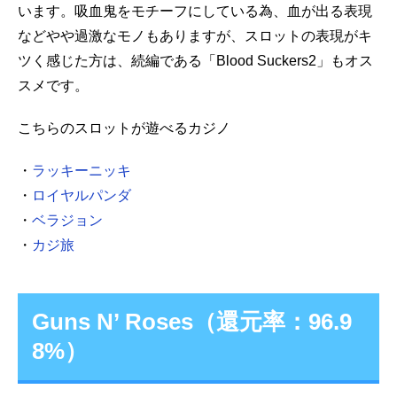
います。吸血鬼をモチーフにしている為、血が出る表現
などやや過激なモノもありますが、スロットの表現がキ
ツく感じた方は、続編である「Blood Suckers2」もオス
スメです。
こちらのスロットが遊べるカジノ
・
ラッキーニッキ
・
ロイヤルパンダ
・
ベラジョン
・
カジ旅
Guns N’ Roses（還元率：96.9
8%）