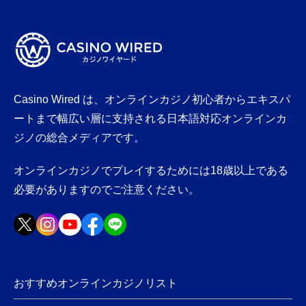
Casino Wired は、オンラインカジノ初心者からエキスパ
ートまで幅広い層に支持される日本語対応オンラインカ
ジノの総合メディアです。
オンラインカジノでプレイするためには18歳以上である
必要がありますのでご注意ください。
おすすめオンラインカジノリスト