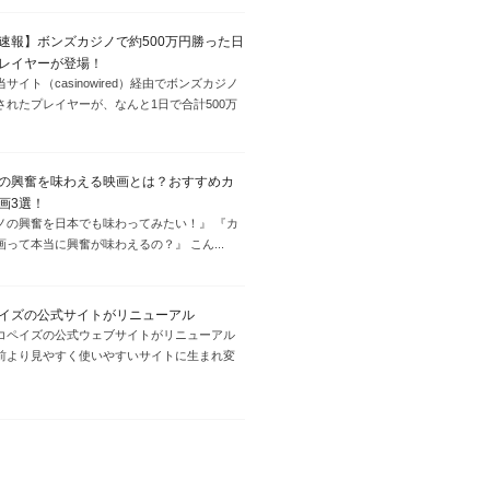
速報】ボンズカジノで約500万円勝った日
レイヤーが登場！
サイト（casinowired）経由でボンズカジノ
されたプレイヤーが、なんと1日で合計500万
の興奮を味わえる映画とは？おすすめカ
画3選！
ノの興奮を日本でも味わってみたい！』 『カ
画って本当に興奮が味わえるの？』 こん...
イズの公式サイトがリニューアル
コペイズの公式ウェブサイトがリニューアル
前より見やすく使いやすいサイトに生まれ変