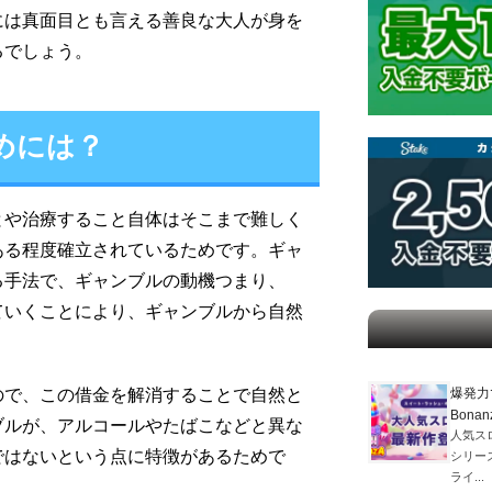
には真面目とも言える善良な大人が身を
るでしょう。
めには？
とや治療すること自体はそこまで難しく
ある程度確立されているためです。ギャ
る手法で、ギャンブルの動機つまり、
ていくことにより、ギャンブルから自然
爆発力
ので、この借金を解消することで自然と
Bona
ブルが、アルコールやたばこなどと異な
人気スロ
ではないという点に特徴があるためで
シリーズ
ライ...