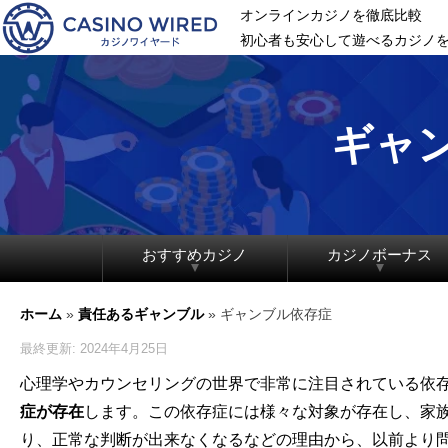
オンラインカジノを徹底比較
初心者も安心して遊べるカジノ
ギャ
おすすめカジノ
カジノボーナス
ホーム
»
責任あるギャンブル
»
ギャンブル依存症
最終更新: 2024年4月25日
心理学やカウンセリングの世界で非常に注目されている依
症が存在
します。この依存症には様々な対象が存在し、家
り、正常な判断が出来なくなるなどの理由から、以前より