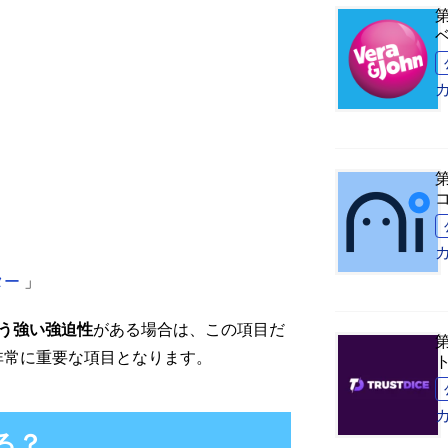
ター
」
う強い強迫性
がある場合は、この項目だ
非常に重要な項目となります。
る？