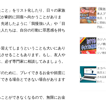
【緊急
たこと」をリスト化したり、日々の家族
本人プ
状が劇的に回復へ向かうことがありま
先日、当
に登録
、先述したように「我慢強い人」や「目
円以...
た人たちは、自分の行動に罪悪感を持ち
カジノ
ジノ映
を迎えてしまうということも大いにあり
『カジ
ジノ映
化させることもあります。もし、友人や
は、必ず専門家に相談してみましょう。
エコペ
方のために、プレイできるお金や頻度に
先日エ
され以
てできる場合とできない場合があります
わり...
ることができなくなるので、無限にお金