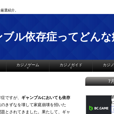
を厳選紹介。
ンブル依存症ってどんな
カジノゲーム
カジノガイド
カジ
7
存症ですが、
ギャンブルにおいても依存
族のきずなを壊して家庭崩壊を招いた
問題とされてきました。果たして、ギャ