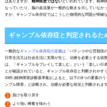
はありますが、
精神疾患ではない
といわれています。精神
なっていたり、脳の血流量が一般的な動きを示していなか
すが、ギャンブル依存症ではこうした物理的な問題が明確
ギャンブル依存症と判定されるた
一般的な
ギャンブル依存症の定義は
「パチンコや公営競技
日常生活又は社会生活に支障が生じ、治療を必要とする状
は、「ギャンブルをプレイして楽しむ」という「楽しい行
とが確認されていると、ギャンブル依存症と判断されやす
SM5 (精神障害診断基準集)によると、以下の9つの要素の
ンブル障害」と診断され、治療が必要な状況と判断されま
負けを取り戻す
より強い興奮を味わう